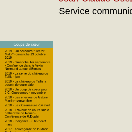
Service communica
Coups de cœur
2019 - Un parcours "Hector
Malot" -dimanche 13 octobre
2019
2019 - dimanche 1er septembre
- Confluence dans le Vexin
Normand autour d’Ecouis
2019 - La serre du château du
Taillis - juin
2019 - Le château du Taillis a
besoin de votre aide
2018 - Un coup de coeur pour
J.C. Guezennec - novembre
2018 - Les énervés de Gabriel
Martin - septembre
2018 - Le clos-masure -14 avril
2018 - Travaux en cours sur la
cathédrale de Rouen -
Conférence de R.Duplat
2018 - Indigènes - 6 février/3
mars
2017 - sauvegarde de la Marie-