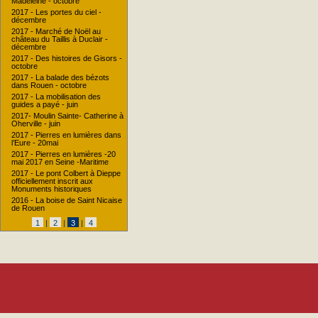
Madeleine - octobre
2017 - Les portes du ciel -
décembre
2017 - Marché de Noël au
château du Taillis à Duclair -
décembre
2017 - Des histoires de Gisors -
octobre
2017 - La balade des bézots
dans Rouen - octobre
2017 - La mobilisation des
guides a payé - juin
2017- Moulin Sainte- Catherine à
Oherville - juin
2017 - Pierres en lumières dans
l’Eure - 20mai
2017 - Pierres en lumières -20
mai 2017 en Seine -Maritime
2017 - Le pont Colbert à Dieppe
officiellement inscrit aux
Monuments historiques
2016 - La boise de Saint Nicaise
de Rouen
1
|
2
|
3
|
4