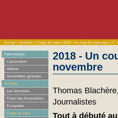
Accueil
>
Activités
>
Coups de cœur
>
2018 - Un coup de coeur pour J.C.
2018 - Un co
Patrimoine(s)
L’association
novembre
Adhérer
Assemblées générales
Activités
Thomas Blachère,
Les rencontres
Forum des Associations
Journalistes
Escapades
Coups de cœur
Tout à débuté au