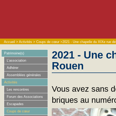
Accueil
>
Activités
>
Coups de cœur
>
2021 - Une chapelle du XIXe rue d
2021 - Une c
Patrimoine(s)
L’association
Rouen
Adhérer
Assemblées générales
Activités
Vous avez sans do
Les rencontres
Forum des Associations
briques au numéro
Escapades
Coups de cœur