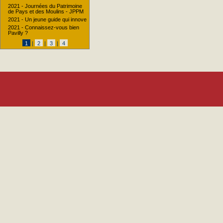
2021 - Journées du Patrimoine
de Pays et des Moulins - JPPM
2021 - Un jeune guide qui innove
2021 - Connaissez-vous bien
Pavilly ?
1
|
2
|
3
|
4