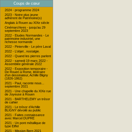
Coups de cœur
2024 - programme 2024
2023 - Notre plus jeune
adhérent de Patrimoine(s)
Anglais à Rouen au XIXe siècle
Cinémarchives - jusqu’au 29
septembre 2023
2022 - Etudes Normandes - Le
patrimoine industriel, une
richesse normande
2022 - Pinterville - Le père Laval
2022 - L’objet , nostalgie.
2022 - Quand les pierres parlent
2022 - samedi 19 mars 2022 -
Assemblée générale 2022
2022 - Exposition temporaire -
De Rouen à Rome, itinéraire
d’un dessinateur, Achille Bligny
(1826-1862)
2021 - Paul, raconte nous...
septembre 2021
2021 - Une chapelle du XIXe rue
de Joyeuse à Rouen
2021 - BARTHELEMY un trésor
de cahier
2021 - Le trésor d’Achille
BLIGNY dévoilé au public
2021 - Faites connaissance
avec Marcel DUPRE
2021 - Un pont métallique de
type Eiffel
2021 - Mission Bern 2021