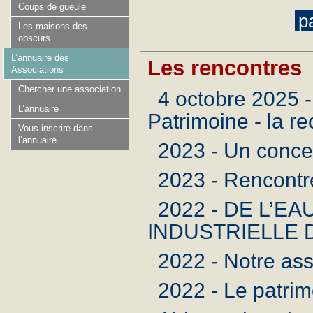
Coups de gueule
p
Les maisons des
obscurs
L’annuaire des
Les rencontres
Associations
Chercher une association
4 octobre 2025
L’annuaire
Patrimoine - la 
Vous inscrire dans
l’annuaire
2023 - Un conce
2023 - Rencontr
2022 - DE L’E
INDUSTRIELLE 
2022 - Notre ass
2022 - Le patrimo