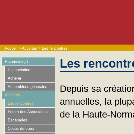
Accueil
>
Activités
>
Les rencontres
Les rencontr
Patrimoine(s)
L’association
Adhérer
Depuis sa créatio
Assemblées générales
Activités
annuelles, la plu
Les rencontres
de la Haute-Norm
Forum des Associations
Escapades
Coups de cœur