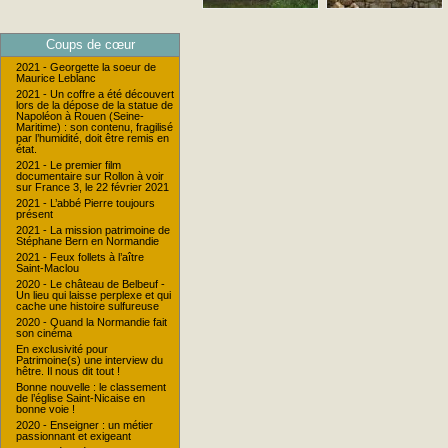
Coups de cœur
2021 - Georgette la soeur de
Maurice Leblanc
2021 - Un coffre a été découvert
lors de la dépose de la statue de
Napoléon à Rouen (Seine-
Maritime) : son contenu, fragilisé
par l’humidité, doit être remis en
état.
2021 - Le premier film
documentaire sur Rollon à voir
sur France 3, le 22 février 2021
2021 - L’abbé Pierre toujours
présent
2021 - La mission patrimoine de
Stéphane Bern en Normandie
2021 - Feux follets à l’aître
Saint-Maclou
2020 - Le château de Belbeuf -
Un lieu qui laisse perplexe et qui
cache une histoire sulfureuse
2020 - Quand la Normandie fait
son cinéma
En exclusivité pour
Patrimoine(s) une interview du
hêtre. Il nous dit tout !
Bonne nouvelle : le classement
de l’église Saint-Nicaise en
bonne voie !
2020 - Enseigner : un métier
passionnant et exigeant