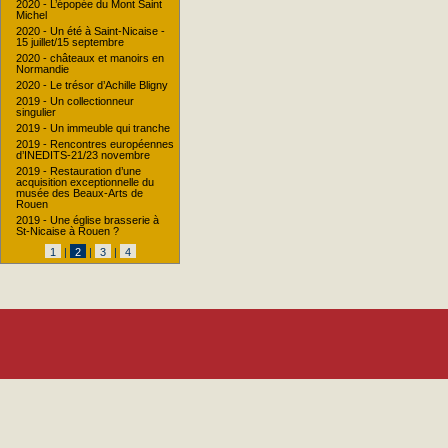
2020 - L’épopée du Mont Saint
Michel
2020 - Un été à Saint-Nicaise -
15 juillet/15 septembre
2020 - châteaux et manoirs en
Normandie
2020 - Le trésor d’Achille Bligny
2019 - Un collectionneur
singulier
2019 - Un immeuble qui tranche
2019 - Rencontres européennes
d’INEDITS-21/23 novembre
2019 - Restauration d’une
acquisition exceptionnelle du
musée des Beaux-Arts de
Rouen
2019 - Une église brasserie à
St-Nicaise à Rouen ?
1
|
2
|
3
|
4