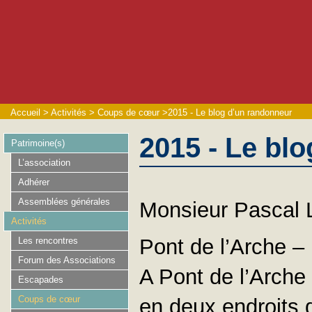
Accueil
>
Activités
>
Coups de cœur
>
2015 - Le blog d’un randonneur
2015 - Le bl
Patrimoine(s)
L’association
Adhérer
Assemblées générales
Monsieur Pascal Le
Activités
Pont de l’Arche –
Les rencontres
Forum des Associations
A Pont de l’Arche 
Escapades
Coups de cœur
en deux endroits di