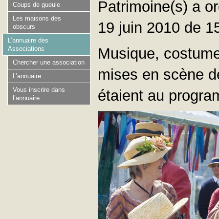
Patrimoine(s) a o
Coups de gueule
Les maisons des
19 juin 2010 de 1
obscurs
L’annuaire des
Associations
Musique, costumes
Chercher une association
mises en scène de
L’annuaire
Vous inscrire dans
étaient au progra
l’annuaire