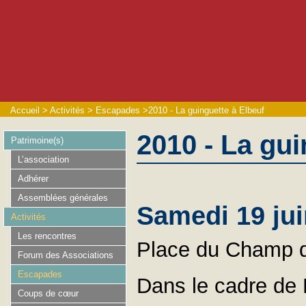
Accueil
>
Activités
>
Escapades
>
2010 - La guinguette à Elbeuf
2010 - La gui
Patrimoine(s)
L’association
Adhérer
Assemblées générales
Samedi 19 jui
Activités
Les rencontres
Place du Champ d
Forum des Associations
Escapades
Dans le cadre de 
Coups de cœur