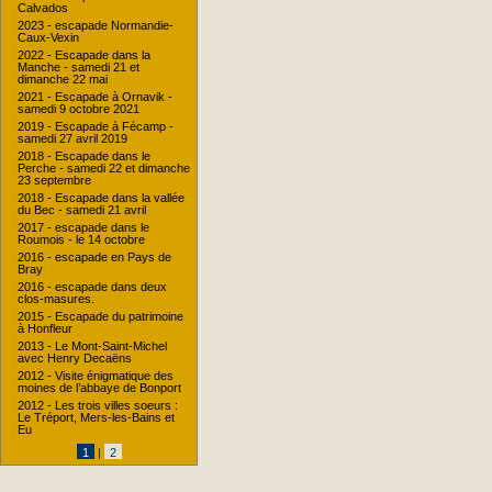
Calvados
2023 - escapade Normandie-
Caux-Vexin
2022 - Escapade dans la
Manche - samedi 21 et
dimanche 22 mai
2021 - Escapade à Ornavik -
samedi 9 octobre 2021
2019 - Escapade à Fécamp -
samedi 27 avril 2019
2018 - Escapade dans le
Perche - samedi 22 et dimanche
23 septembre
2018 - Escapade dans la vallée
du Bec - samedi 21 avril
2017 - escapade dans le
Roumois - le 14 octobre
2016 - escapade en Pays de
Bray
2016 - escapade dans deux
clos-masures.
2015 - Escapade du patrimoine
à Honfleur
2013 - Le Mont-Saint-Michel
avec Henry Decaëns
2012 - Visite énigmatique des
moines de l’abbaye de Bonport
2012 - Les trois villes soeurs :
Le Tréport, Mers-les-Bains et
Eu
1
|
2