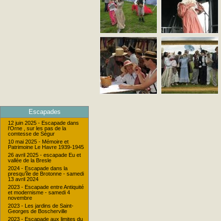
Escapades
12 juin 2025 - Escapade dans
l’Orne , sur les pas de la
comtesse de Ségur
10 mai 2025 - Mémoire et
Patrimoine Le Havre 1939-1945
26 avril 2025 - escapade Eu et
vallée de la Bresle
2024 - Escapade dans la
presqu’île de Brotonne - samedi
13 avril 2024
2023 - Escapade entre Antiquité
et modernisme - samedi 4
novembre
2023 - Les jardins de Saint-
Georges de Boscherville
2023 - Escapade aux limites du