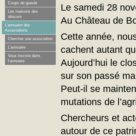
Coups de gueule
Le samedi 28 no
Les maisons des
obscurs
Au Château de Bo
L’annuaire des
Associations
Cette année, nous
Chercher une association
cachent autant qu’
L’annuaire
Vous inscrire dans
Aujourd’hui le cl
l’annuaire
sur son passé mais
Peut-il se mainten
mutations de l’agr
Chercheurs et acte
autour de ce patr