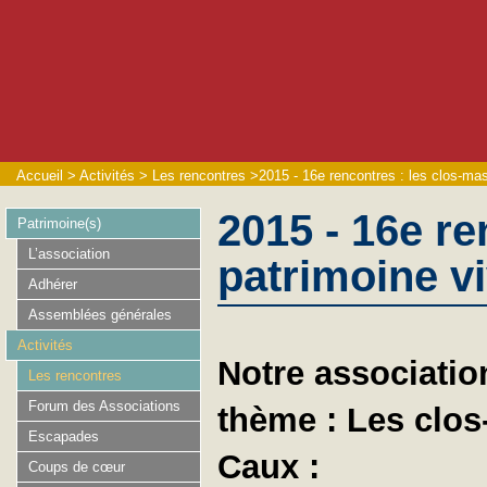
Accueil
>
Activités
>
Les rencontres
>
2015 - 16e rencontres : les clos-ma
2015 - 16e re
Patrimoine(s)
L’association
patrimoine v
Adhérer
Assemblées générales
Activités
Notre associatio
Les rencontres
Forum des Associations
thème : Les clos
Escapades
Caux :
Coups de cœur