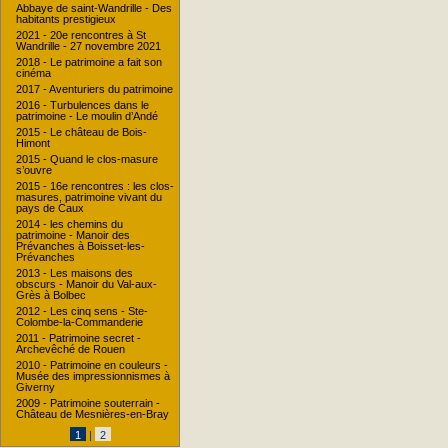
Abbaye de saint-Wandrille - Des
habitants prestigieux
2021 - 20e rencontres à St
Wandrille - 27 novembre 2021
2018 - Le patrimoine a fait son
cinéma
2017 - Aventuriers du patrimoine
2016 - Turbulences dans le
patrimoine - Le moulin d’Andé
2015 - Le château de Bois-
Himont
2015 - Quand le clos-masure
s’ouvre
2015 - 16e rencontres : les clos-
masures, patrimoine vivant du
pays de Caux
2014 - les chemins du
patrimoine - Manoir des
Prévanches à Boisset-les-
Prévanches
2013 - Les maisons des
obscurs - Manoir du Val-aux-
Grès à Bolbec
2012 - Les cinq sens - Ste-
Colombe-la-Commanderie
2011 - Patrimoine secret -
Archevêché de Rouen
2010 - Patrimoine en couleurs -
Musée des impressionnismes à
Giverny
2009 - Patrimoine souterrain -
Château de Mesnières-en-Bray
1
|
2