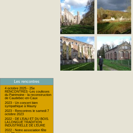
Les rencontres
4 octobre 2025 - 25e
RENCONTRES -Les coulisses
du Patrimoine - la reconstruction
de Caudebec-en-Caux
2023 - Un concert bien
sympathique à Mauny
2023 - Rencontres le samedi 7
octobre 2023
2022 - DE L’EAU ET DU BOIS.
LA LONGUE TRADITION
INDUSTRIELLE DE L’EURE
2022 - Notre association fête