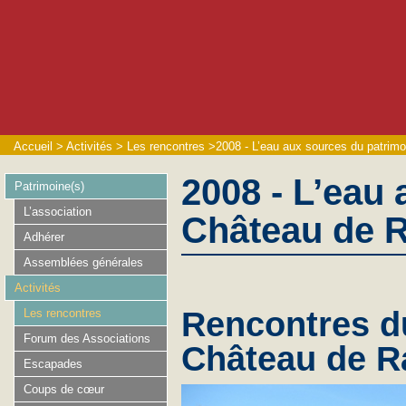
Accueil
>
Activités
>
Les rencontres
>
2008 - L’eau aux sources du patrim
2008 - L’eau 
Patrimoine(s)
L’association
Château de 
Adhérer
Assemblées générales
Activités
Rencontres d
Les rencontres
Forum des Associations
Château de R
Escapades
Coups de cœur