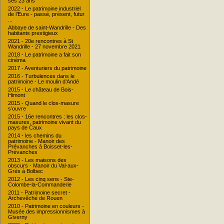
ses 23 ans
2022 - Le patrimoine industriel
de l’Eure - passé, présent, futur
...
Abbaye de saint-Wandrille - Des
habitants prestigieux
2021 - 20e rencontres à St
Wandrille - 27 novembre 2021
2018 - Le patrimoine a fait son
cinéma
2017 - Aventuriers du patrimoine
2016 - Turbulences dans le
patrimoine - Le moulin d’Andé
2015 - Le château de Bois-
Himont
2015 - Quand le clos-masure
s’ouvre
2015 - 16e rencontres : les clos-
masures, patrimoine vivant du
pays de Caux
2014 - les chemins du
patrimoine - Manoir des
Prévanches à Boisset-les-
Prévanches
2013 - Les maisons des
obscurs - Manoir du Val-aux-
Grès à Bolbec
2012 - Les cinq sens - Ste-
Colombe-la-Commanderie
2011 - Patrimoine secret -
Archevêché de Rouen
2010 - Patrimoine en couleurs -
Musée des impressionnismes à
Giverny