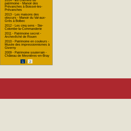
patrimoine - Manoir des
Prévanches à Boisset-les-
Prévanches
2013 - Les maisons des
obscurs - Manoir du Val-aux-
Grès à Bolbec
2012 - Les cinq sens - Ste-
Colombe-la-Commanderie
2011 - Patrimoine secret -
Archevêché de Rouen
2010 - Patrimoine en couleurs -
Musée des impressionnismes à
Giverny
2009 - Patrimoine souterrain -
Château de Mesnières-en-Bray
1
|
2