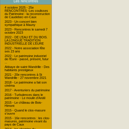
Les rencontres
4 octobre 2025 - 25e
RENCONTRES -Les coulisses
du Patrimoine - la reconstruction
de Caudebec-en-Caux
2023 - Un concert bien
sympathique à Mauny
2023 - Rencontres le samedi 7
octobre 2023
2022 - DE L’EAU ET DU BOIS.
LA LONGUE TRADITION
INDUSTRIELLE DE L’EURE
2022 - Notre association fête
ses 23 ans
2022 - Le patrimoine industriel
de l’Eure - passé, présent, futur
...
Abbaye de saint-Wandrille - Des
habitants prestigieux
2021 - 20e rencontres à St
Wandrille - 27 novembre 2021
2018 - Le patrimoine a fait son
cinéma
2017 - Aventuriers du patrimoine
2016 - Turbulences dans le
patrimoine - Le moulin d’Andé
2015 - Le château de Bois-
Himont
2015 - Quand le clos-masure
s’ouvre
2015 - 16e rencontres : les clos-
masures, patrimoine vivant du
pays de Caux
2014 - les chemins du