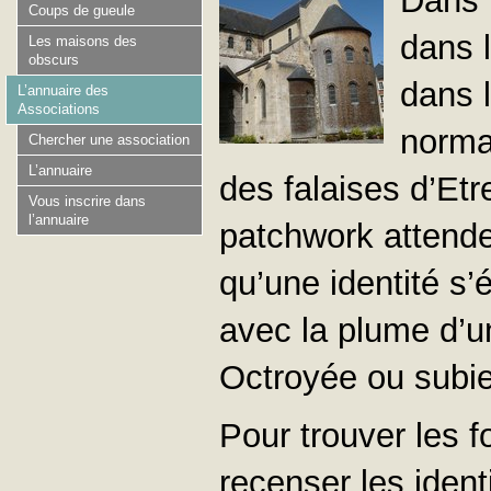
Dans 
Coups de gueule
dans 
Les maisons des
obscurs
dans 
L’annuaire des
Associations
norma
Chercher une association
L’annuaire
des falaises d’Etr
Vous inscrire dans
l’annuaire
patchwork attenden
qu’une identité s’
avec la plume d’u
Octroyée ou subie,
Pour trouver les f
recenser les ident