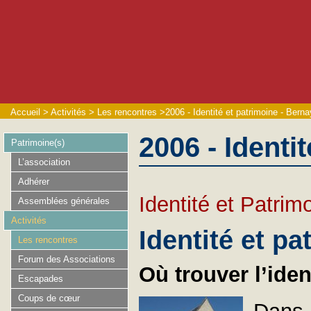
Accueil
>
Activités
>
Les rencontres
>
2006 - Identité et patrimoine - Berna
2006 - Identi
Patrimoine(s)
L’association
Adhérer
Identité et Patrim
Assemblées générales
Activités
Identité et pa
Les rencontres
Forum des Associations
Où trouver l’ide
Escapades
Coups de cœur