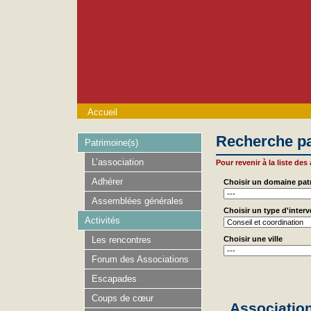
Accueil
Recherche pa
Patrimoine(s)
L’association
Pour revenir à la liste des
Adhérer
Choisir un domaine pat
Assemblées générales
Choisir un type d'inter
Activités
Les rencontres
Choisir une ville
Forum des Associations
Escapades
Coups de cœur
Association