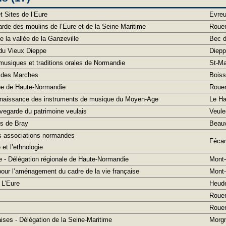
 Sites de l’Eure
Evre
rde des moulins de l’Eure et de la Seine-Maritime
Roue
 la vallée de la Ganzeville
Bec d
du Vieux Dieppe
Diep
musiques et traditions orales de Normandie
St-Ma
e des Marches
Boiss
ue de Haute-Normandie
Roue
onnaissance des instruments de musique du Moyen-Age
Le Ha
vegarde du patrimoine veulais
Veule
s de Bray
Beauv
s associations normandes
Féca
e et l’ethnologie
e - Délégation régionale de Haute-Normandie
Mont-
 pour l’aménagement du cadre de la vie française
Mont-
L’Eure
Heude
Roue
Roue
ises - Délégation de la Seine-Maritime
Morg