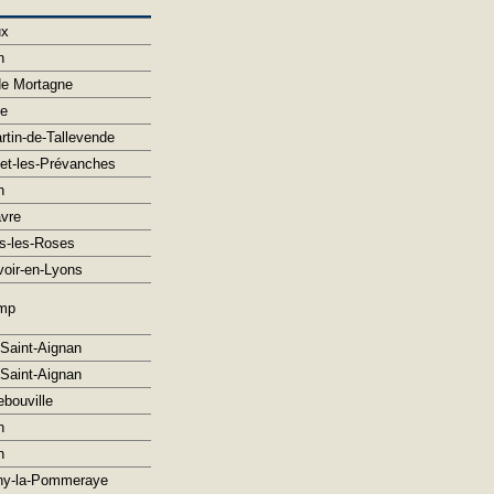
ux
n
e Mortagne
pe
rtin-de-Tallevende
et-les-Prévanches
n
vre
s-les-Roses
oir-en-Lyons
mp
Saint-Aignan
Saint-Aignan
bouville
n
n
ny-la-Pommeraye