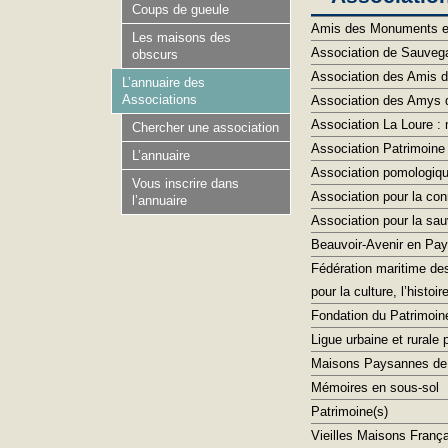
Coups de gueule
Amis des Monuments et
Les maisons des
Association de Sauvega
obscurs
Association des Amis de
L’annuaire des
Associations
Association des Amys 
Association La Loure : 
Chercher une association
Association Patrimoin
L’annuaire
Association pomologiq
Vous inscrire dans
Association pour la c
l’annuaire
Association pour la sau
Beauvoir-Avenir en Pay
Fédération maritime de
pour la culture, l’histoir
Fondation du Patrimoin
Ligue urbaine et rurale
Maisons Paysannes de 
Mémoires en sous-sol
Patrimoine(s)
Vieilles Maisons França