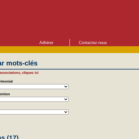
Adhérer
Contactez-nous
r mots-clés
 associations, cliquez ici
rimonial
vention
s (17)