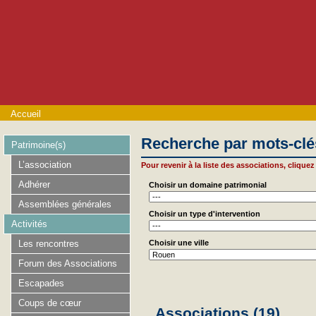
Accueil
Recherche par mots-clé
Patrimoine(s)
L’association
Pour revenir à la liste des associations, cliquez 
Adhérer
Choisir un domaine patrimonial
Assemblées générales
Choisir un type d'intervention
Activités
Les rencontres
Choisir une ville
Forum des Associations
Escapades
Coups de cœur
Associations (19)