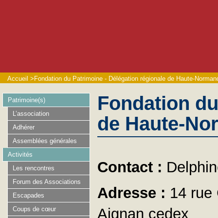
Accueil
>
Fondation du Patrimoine - Délégation régionale de Haute-Norman
Fondation du
Patrimoine(s)
L’association
de Haute-No
Adhérer
Assemblées générales
Activités
Contact :
Delphi
Les rencontres
Forum des Associations
Adresse :
14 rue
Escapades
Coups de cœur
Aignan cedex