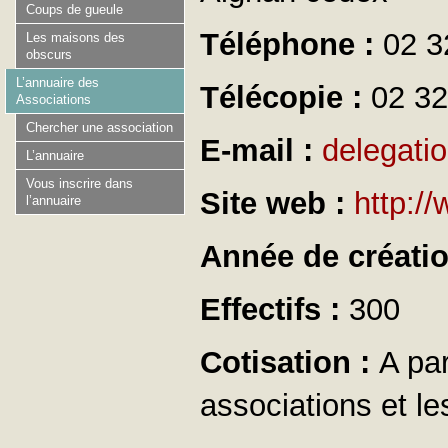
Coups de gueule
Téléphone :
02 3
Les maisons des
obscurs
L’annuaire des
Télécopie :
02 32
Associations
Chercher une association
E-mail :
delegati
L’annuaire
Vous inscrire dans
Site web :
http:/
l’annuaire
Année de créati
Effectifs :
300
Cotisation :
A par
associations et les