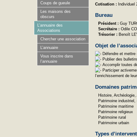
Coups de gueule
Cotisation :
Individuel 
Les maisons des
Bureau
obscurs
Président :
Guy TU
L’annuaire des
Secrétaire :
Odile 
Associations
Trésorier :
Benoît L
Chercher une association
Objet de l’associ
L’annuaire
Défendre et mettre e
Vous inscrire dans
Publier des bulletin
l’annuaire
Accomplir toutes dé
Participer activemen
l’enrichissement de leu
Domaines patrim
Histoire, Archéologie,
Patrimoine industriel,
Patrimoine maritime
Patrimoine religieux
Patrimoine rural
Patrimoine urbain
Types d’interven