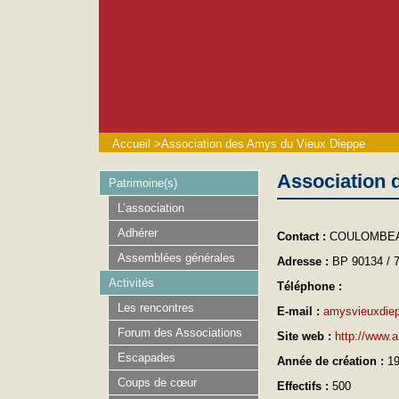
Accueil
>
Association des Amys du Vieux Dieppe
Association 
Patrimoine(s)
L’association
Adhérer
Contact :
COULOMBEA
Assemblées générales
Adresse :
BP 90134 / 
Activités
Téléphone :
Les rencontres
E-mail :
amysvieuxdie
Forum des Associations
Site web :
http://www.
Escapades
Année de création :
1
Coups de cœur
Effectifs :
500