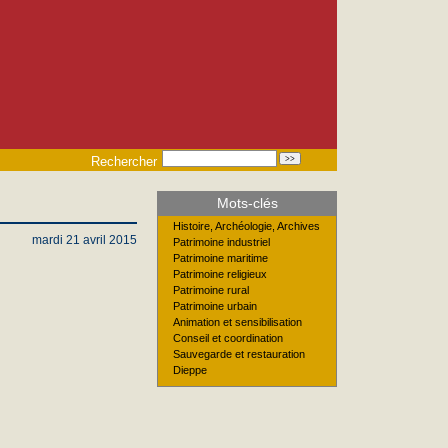
Rechercher
Mots-clés
Histoire, Archéologie, Archives
mardi 21 avril 2015
Patrimoine industriel
Patrimoine maritime
Patrimoine religieux
Patrimoine rural
Patrimoine urbain
Animation et sensibilisation
Conseil et coordination
Sauvegarde et restauration
Dieppe