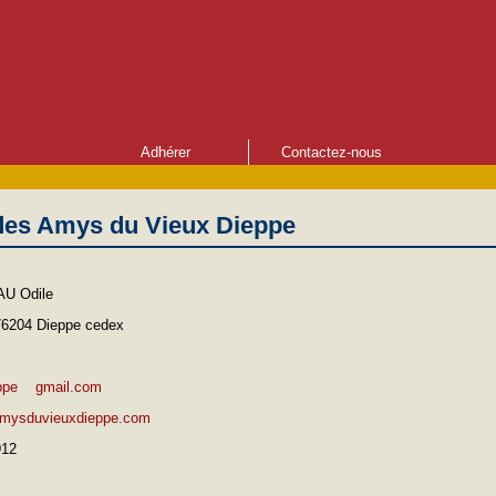
Adhérer
Contactez-nous
des Amys du Vieux Dieppe
U Odile
76204 Dieppe cedex
ppe
gmail.com
amysduvieuxdieppe.com
912