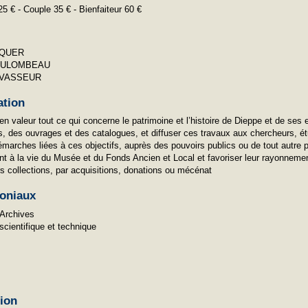
25 € - Couple 35 € - Bienfaiteur 60 €
RQUER
COULOMBEAU
EVASSEUR
ation
n valeur tout ce qui concerne le patrimoine et l’histoire de Dieppe et de ses 
s, des ouvrages et des catalogues, et diffuser ces travaux aux chercheurs, ét
marches liées à ces objectifs, auprès des pouvoirs publics ou de tout autre p
t à la vie du Musée et du Fonds Ancien et Local et favoriser leur rayonnement
rs collections, par acquisitions, donations ou mécénat
oniaux
 Archives
 scientifique et technique
tion