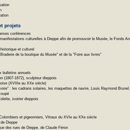
sation
n
ation
t projets
verses conférences
manifestations culturelles à Dieppe afin de promouvoir le Musée, le Fonds Anc
historique et culturel
Braderie de la boutique du Musée" et de la "Foire aux livres"
x bulletins annuels
on (1807-1872), sculpteur dieppois
poise (XVIIIe au XXe siècle)
voire" : les cadrans solaires, les maquettes de navire, Louis Raymond Brunel, 
écoupé
tte, ivoirier dieppois
Colombiers et pigeonniers, Vitraux du XVIe au XXe siècle
 de Dieppe
ique des rues de Dieppe, de Claude Féron