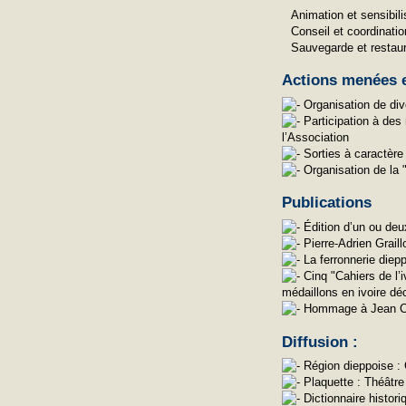
Animation et sensibili
Conseil et coordinatio
Sauvegarde et restaur
Actions menées e
Organisation de di
Participation à des 
l’Association
Sorties à caractère 
Organisation de la "
Publications
Édition d’un ou deu
Pierre-Adrien Graill
La ferronnerie diep
Cinq "Cahiers de l’i
médaillons en ivoire d
Hommage à Jean Cole
Diffusion :
Région dieppoise : 
Plaquette : Théâtre
Dictionnaire histor