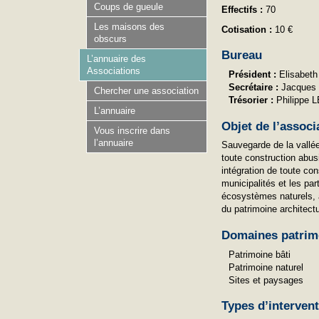
Coups de gueule
Effectifs :
70
Les maisons des
Cotisation :
10 €
obscurs
Bureau
L’annuaire des
Associations
Président :
Elisabet
Secrétaire :
Jacques
Chercher une association
Trésorier :
Philippe 
L’annuaire
Objet de l’associ
Vous inscrire dans
l’annuaire
Sauvegarde de la vallée
toute construction abus
intégration de toute co
municipalités et les part
écosystèmes naturels, à
du patrimoine architect
Domaines patrim
Patrimoine bâti
Patrimoine naturel
Sites et paysages
Types d’interven