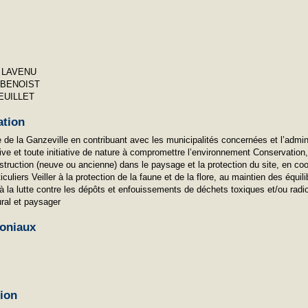
h LAVENU
 BENOIST
LEUILLET
ation
 de la Ganzeville en contribuant avec les municipalités concernées et l’admini
ive et toute initiative de nature à compromettre l’environnement Conservation,
nstruction (neuve ou ancienne) dans le paysage et la protection du site, en co
iculiers Veiller à la protection de la faune et de la flore, au maintien des équil
 la lutte contre les dépôts et enfouissements de déchets toxiques et/ou radioa
ural et paysager
oniaux
tion