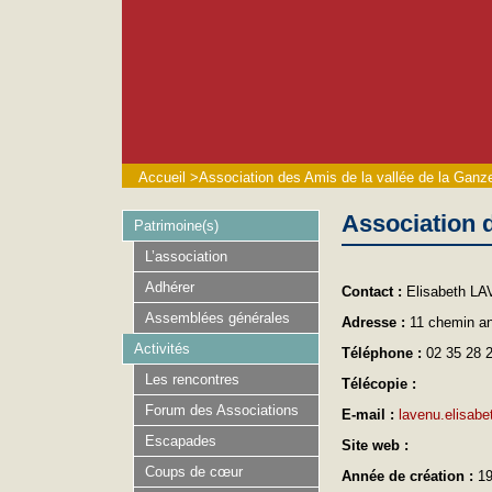
Accueil
>
Association des Amis de la vallée de la Ganze
Association d
Patrimoine(s)
L’association
Adhérer
Contact :
Elisabeth L
Assemblées générales
Adresse :
11 chemin an
Activités
Téléphone :
02 35 28 
Les rencontres
Télécopie :
Forum des Associations
E-mail :
lavenu.elisabe
Escapades
Site web :
Coups de cœur
Année de création :
1