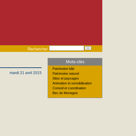
Rechercher
Mots-clés
Patrimoine bâti
mardi 21 avril 2015
Patrimoine naturel
Sites et paysages
Animation et sensibilisation
Conseil et coordination
Bec de Mortagne