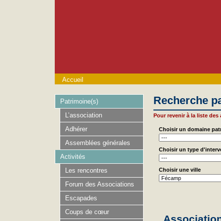
Accueil
Recherche pa
Patrimoine(s)
L’association
Pour revenir à la liste des
Adhérer
Choisir un domaine pat
Assemblées générales
Choisir un type d'inter
Activités
Les rencontres
Choisir une ville
Forum des Associations
Escapades
Coups de cœur
Association