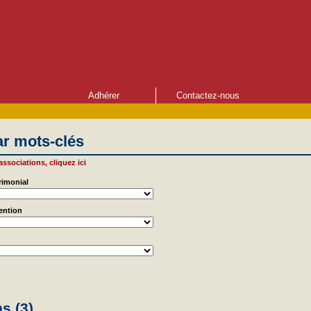
Adhérer
Contactez-nous
r mots-clés
 associations, cliquez ici
rimonial
vention
s (3)