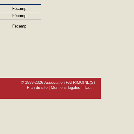
Fécamp
Fécamp
Fécamp
© 1999-2026 Association PATRIMOINE(S)
Plan du site
|
Mentions légales
|
Haut ↑