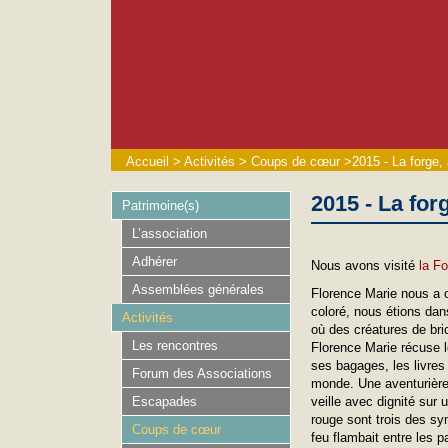
Accueil
>
Activités
>
Coups de cœur
>
2015 - La forge, 
2015 - La forg
Patrimoine(s)
L’association
Adhérer
Nous avons visité
la F
Assemblées générales
Florence Marie nous a o
coloré, nous étions dan
Activités
où des créatures de bric
Les rencontres
Florence Marie récuse l
ses bagages, les livres 
Forum des Associations
monde. Une aventurière 
Escapades
veille avec dignité sur 
rouge sont trois des sy
Coups de cœur
feu flambait entre les 