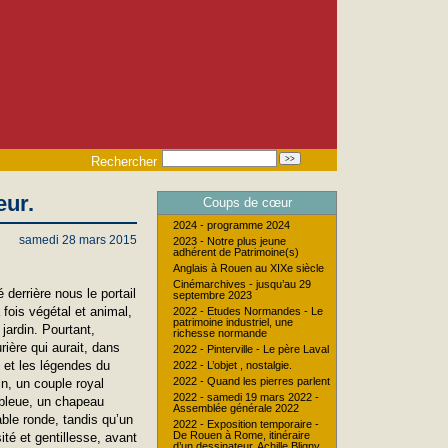
Rechercher
eur.
Coups de cœur
2024 - programme 2024
samedi 28 mars 2015
2023 - Notre plus jeune
adhérent de Patrimoine(s)
Anglais à Rouen au XIXe siècle
Cinémarchives - jusqu’au 29
derrière nous le portail
septembre 2023
 fois végétal et animal,
2022 - Etudes Normandes - Le
patrimoine industriel, une
jardin. Pourtant,
richesse normande
ière qui aurait, dans
2022 - Pinterville - Le père Laval
s et les légendes du
2022 - L’objet , nostalgie.
2022 - Quand les pierres parlent
in, un couple royal
2022 - samedi 19 mars 2022 -
r bleue, un chapeau
Assemblée générale 2022
ble ronde, tandis qu’un
2022 - Exposition temporaire -
De Rouen à Rome, itinéraire
té et gentillesse, avant
d’un dessinateur, Achille Bligny