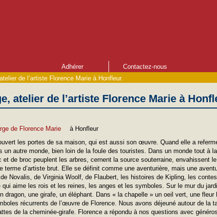
Adhérer
Contactez-nous
atelier de l’artiste Florence Marie à Honfleur.
e, atelier de l’artiste Florence Marie à Honfl
orge de Florence Marie
à Honfleur
uvert les portes de sa maison, qui est aussi son œuvre. Quand elle a refermé 
s un autre monde, bien loin de la foule des touristes. Dans un monde tout à la
 et de broc peuplent les arbres, cernent la source souterraine, envahissent le 
e terme d’artiste brut. Elle se définit comme une aventurière, mais une aventur
de Novalis, de Virginia Woolf, de Flaubert, les histoires de Kipling, les conte
qui aime les rois et les reines, les anges et les symboles. Sur le mur du jard
un dragon, une girafe, un éléphant. Dans « la chapelle » un oeil vert, une fleu
mboles récurrents de l’œuvre de Florence. Nous avons déjeuné autour de la ta
pattes de la cheminée-girafe. Florence a répondu à nos questions avec générosi