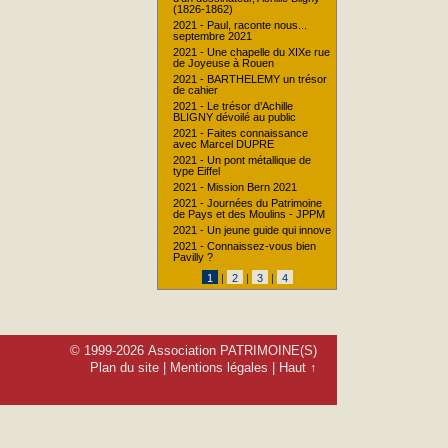
(1826-1862)
2021 - Paul, raconte nous...
septembre 2021
2021 - Une chapelle du XIXe rue
de Joyeuse à Rouen
2021 - BARTHELEMY un trésor
de cahier
2021 - Le trésor d’Achille
BLIGNY dévoilé au public
2021 - Faites connaissance
avec Marcel DUPRE
2021 - Un pont métallique de
type Eiffel
2021 - Mission Bern 2021
2021 - Journées du Patrimoine
de Pays et des Moulins - JPPM
2021 - Un jeune guide qui innove
2021 - Connaissez-vous bien
Pavilly ?
1
|
2
|
3
|
4
© 1999-2026 Association PATRIMOINE(S)
Plan du site
|
Mentions légales
|
Haut ↑