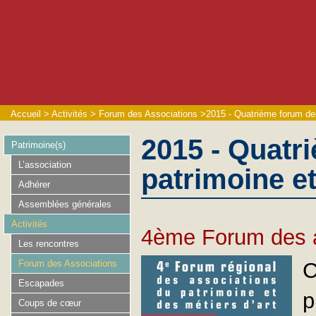
Accueil
>
Activités
>
Forum des Associations
>
2015 - Quatrième forum des
2015 - Quatr
Patrimoine(s)
L’association
patrimoine et
Adhérer
Assemblées générales
Activités
4ème Forum des a
Les rencontres
Forum des Associations
C
Escapades
p
Coups de cœur