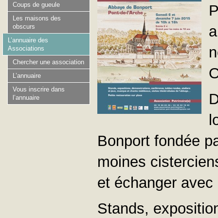
Coups de gueule
P
Les maisons des
obscurs
a
L’annuaire des
n
Associations
Chercher une association
O
L’annuaire
Vous inscrire dans
D
l’annuaire
l
Bonport fondée pa
moines cistercien
et échanger avec l
Stands, expositio