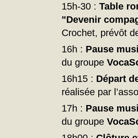
15h-30 :
Table r
"Devenir compagn
Crochet, prévôt 
16h :
Pause musi
du groupe
VocaS
16h15 :
Départ de
réalisée par l’ass
17h :
Pause musi
du groupe
VocaS
18h00 :
Clôture e