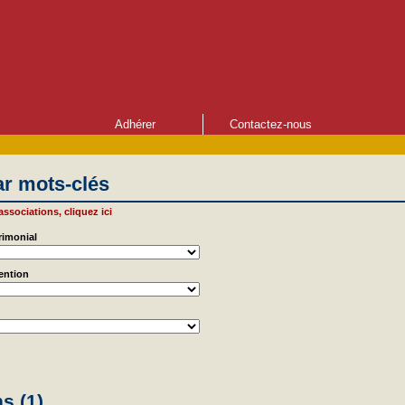
Adhérer
Contactez-nous
r mots-clés
 associations, cliquez ici
rimonial
vention
s (1)