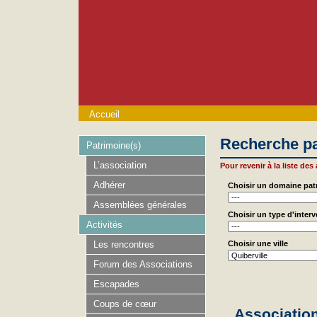
Accueil
Recherche pa
Patrimoine(s)
L’association
Pour revenir à la liste des
Adhérer
Choisir un domaine pat
Assemblées générales
Choisir un type d'inter
Activités
Les rencontres
Choisir une ville
Forum des Associations
Escapades
Coups de cœur
Association