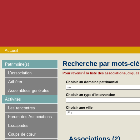
Accueil
Recherche par mots-clé
Patrimoine(s)
L’association
Pour revenir à la liste des associations, cliquez 
Adhérer
Choisir un domaine patrimonial
Assemblées générales
Choisir un type d'intervention
Activités
Les rencontres
Choisir une ville
Forum des Associations
Escapades
Coups de cœur
Associations (2)