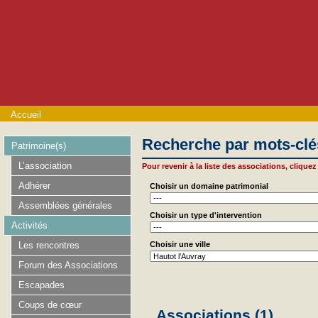
Accueil
Recherche par mots-clé
Patrimoine(s)
L’association
Pour revenir à la liste des associations, cliquez 
Adhérer
Choisir un domaine patrimonial
Assemblées générales
Choisir un type d'intervention
Activités
Les rencontres
Choisir une ville
Forum des Associations
Escapades
Coups de cœur
Associations (1)