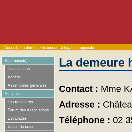
Accueil
>
La demeure historique-Délégation régionale
La demeure h
Patrimoine(s)
L’association
Adhérer
Assemblées générales
Contact :
Mme K
Activités
Adresse :
Châtea
Les rencontres
Forum des Associations
Téléphone :
02 3
Escapades
Coups de cœur