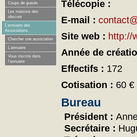
Télécopie :
Coups de gueule
Les maisons des
obscurs
E-mail :
contact@
L’annuaire des
Associations
Site web :
http:/
Chercher une association
L’annuaire
Année de créati
Vous inscrire dans
l’annuaire
Effectifs :
172
Cotisation :
60 €
Bureau
Président :
Anne
Secrétaire :
Hug