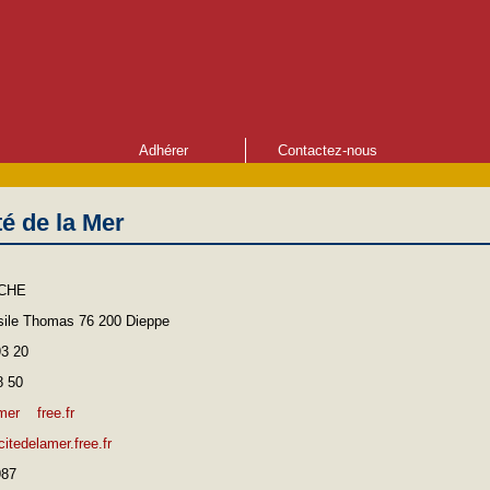
Adhérer
Contactez-nous
é de la Mer
NCHE
Asile Thomas 76 200 Dieppe
93 20
8 50
mer
free.fr
citedelamer.free.fr
987