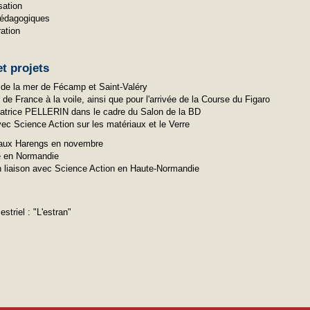
sation
pédagogiques
ation
t projets
 de la mer de Fécamp et Saint-Valéry
de France à la voile, ainsi que pour l'arrivée de la Course du Figaro
 Patrice PELLERIN dans le cadre du Salon de la BD
ec Science Action sur les matériaux et le Verre
re aux Harengs en novembre
e en Normandie
n liaison avec Science Action en Haute-Normandie
striel : "L'estran"