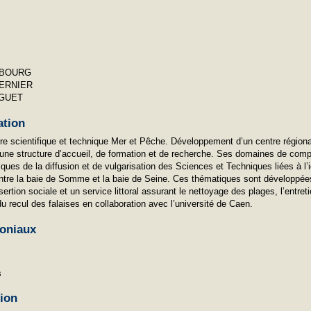
EBOURG
VERNIER
OGUET
ation
ture scientifique et technique Mer et Pêche. Développement d’un centre régiona
’une structure d’accueil, de formation et de recherche. Ses domaines de com
ques de la diffusion et de vulgarisation des Sciences et Techniques liées à l’
 entre la baie de Somme et la baie de Seine. Ces thématiques sont développé
ertion sociale et un service littoral assurant le nettoyage des plages, l’entret
 du recul des falaises en collaboration avec l’université de Caen.
oniaux
s
tion