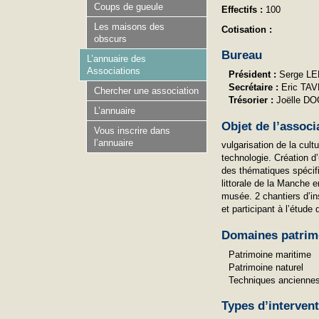
Coups de gueule
Effectifs :
100
Les maisons des
Cotisation :
obscurs
Bureau
L’annuaire des
Associations
Président :
Serge L
Secrétaire :
Eric TA
Chercher une association
Trésorier :
Joëlle D
L’annuaire
Objet de l’associ
Vous inscrire dans
l’annuaire
vulgarisation de la cul
technologie. Création d
des thématiques spécifi
littorale de la Manche
musée. 2 chantiers d’ins
et participant à l’étude
Domaines patrim
Patrimoine maritime
Patrimoine naturel
Techniques ancienne
Types d’interven