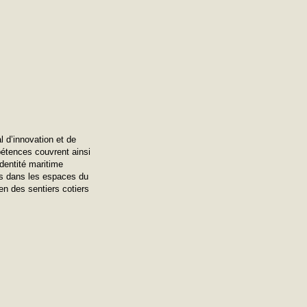
l d’innovation et de
pétences couvrent ainsi
identité maritime
es dans les espaces du
ien des sentiers cotiers