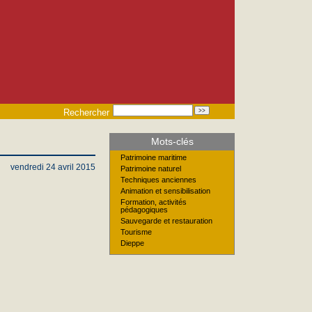
Rechercher
Mots-clés
Patrimoine maritime
vendredi 24 avril 2015
Patrimoine naturel
Techniques anciennes
Animation et sensibilisation
Formation, activités
pédagogiques
Sauvegarde et restauration
Tourisme
Dieppe