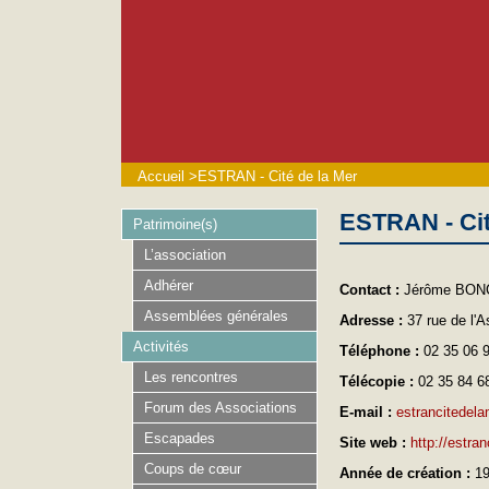
Accueil
>
ESTRAN - Cité de la Mer
ESTRAN - Cit
Patrimoine(s)
L’association
Adhérer
Contact :
Jérôme BO
Assemblées générales
Adresse :
37 rue de l'
Activités
Téléphone :
02 35 06 
Les rencontres
Télécopie :
02 35 84 6
Forum des Associations
E-mail :
estrancitedela
Escapades
Site web :
http://estran
Coups de cœur
Année de création :
1