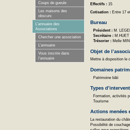
Coups de gueule
Effectifs :
15
Les maisons des
Cotisation :
Entre 17 e
obscurs
Bureau
L’annuaire des
Associations
Président :
M. LEGE
Secrétaire :
M.HUET
Chercher une association
Trésorier :
Melle MI
L’annuaire
Objet de l’associ
Vous inscrire dans
l’annuaire
Mettre à disposition le
Domaines patrim
Patrimoine bâti
Types d’interven
Formation, activités 
Tourisme
Actions menées e
La restauration du châte
Possibilité de couchage
salles pour expositions