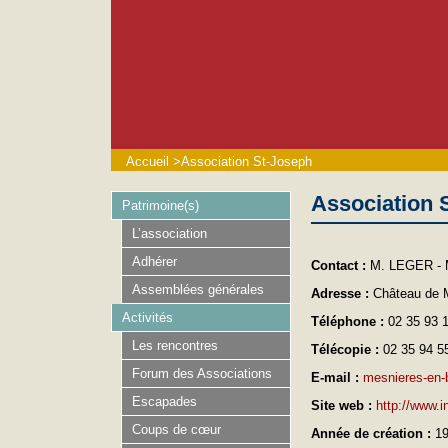
Accueil
>
Association St-Joseph
Association 
Patrimoine(s)
L’association
Adhérer
Contact :
M. LEGER - 
Assemblées générales
Adresse :
Château de 
Activités
Téléphone :
02 35 93 
Les rencontres
Télécopie :
02 35 94 5
Forum des Associations
E-mail :
mesnieres-en-
Escapades
Site web :
http://www.i
Coups de cœur
Année de création :
1