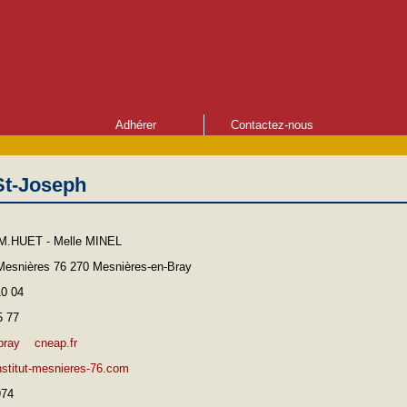
Adhérer
Contactez-nous
St-Joseph
M.HUET - Melle MINEL
Mesnières 76 270 Mesnières-en-Bray
10 04
5 77
bray
cneap.fr
nstitut-mesnieres-76.com
974