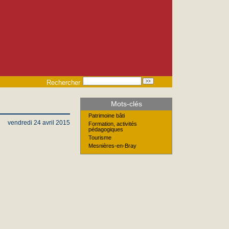
Rechercher
Mots-clés
Patrimoine bâti
vendredi 24 avril 2015
Formation, activités
pédagogiques
Tourisme
Mesnières-en-Bray