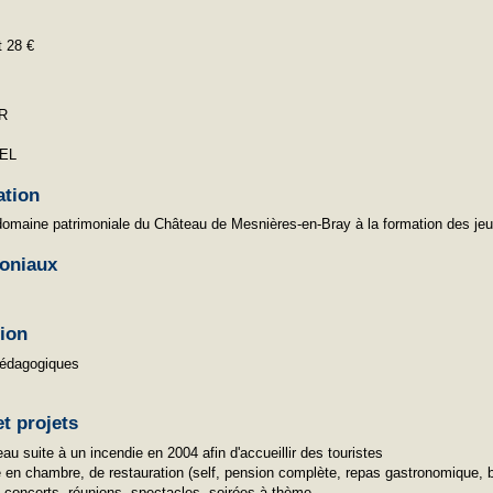
t 28 €
R
NEL
ation
 domaine patrimoniale du Château de Mesnières-en-Bray à la formation des jeu
oniaux
tion
pédagogiques
t projets
au suite à un incendie en 2004 afin d'accueillir des touristes
 en chambre, de restauration (self, pension complète, repas gastronomique, b
, concerts, réunions, spectacles, soirées à thème.