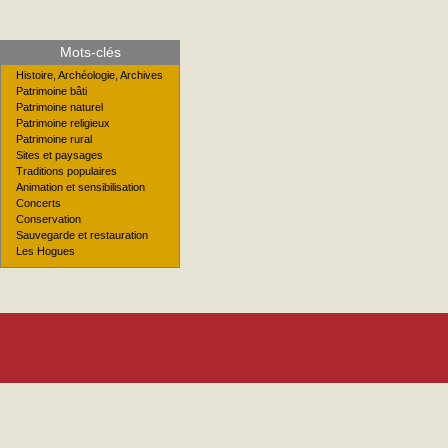
Mots-clés
Histoire, Archéologie, Archives
Patrimoine bâti
Patrimoine naturel
Patrimoine religieux
Patrimoine rural
Sites et paysages
Traditions populaires
Animation et sensibilisation
Concerts
Conservation
Sauvegarde et restauration
Les Hogues