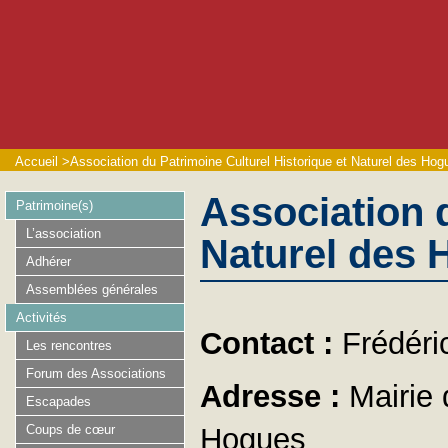
Accueil
>
Association du Patrimoine Culturel Historique et Naturel des Hog
Association d
Patrimoine(s)
L’association
Naturel des 
Adhérer
Assemblées générales
Activités
Contact :
Frédér
Les rencontres
Forum des Associations
Adresse :
Mairie 
Escapades
Coups de cœur
Hogues