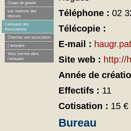
Coups de gueule
Téléphone :
02 3
Les maisons des
obscurs
L’annuaire des
Télécopie :
Associations
Chercher une association
E-mail :
haugr.pa
L’annuaire
Vous inscrire dans
Site web :
http:/
l’annuaire
Année de créati
Effectifs :
11
Cotisation :
15 €
Bureau