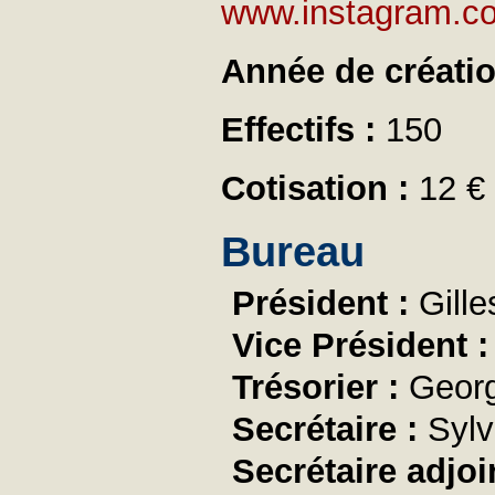
www.instagram.co
Année de créati
Effectifs :
150
Cotisation :
12 €
Bureau
Président :
Gil
Vice Président 
Trésorier :
Geor
Secrétaire :
Syl
Secrétaire adjoi