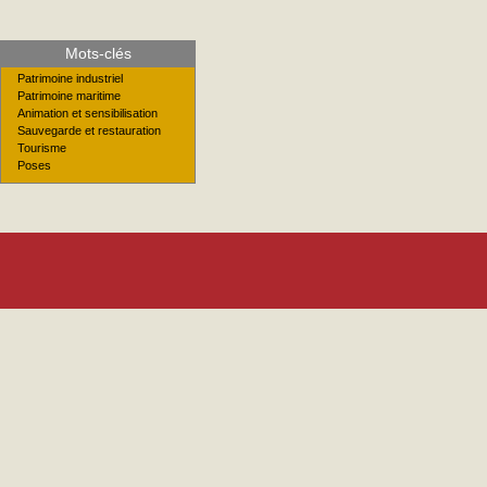
Mots-clés
Patrimoine industriel
Patrimoine maritime
Animation et sensibilisation
Sauvegarde et restauration
Tourisme
Poses