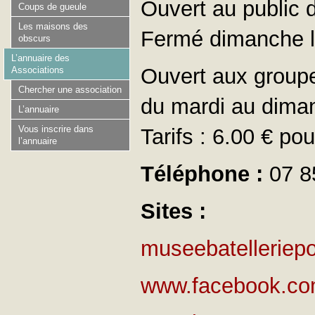
Ouvert au public 
Coups de gueule
Les maisons des
Fermé dimanche lu
obscurs
L’annuaire des
Ouvert aux groupe
Associations
Chercher une association
du mardi au dima
L’annuaire
Vous inscrire dans
Tarifs : 6.00 € po
l’annuaire
Téléphone :
07 8
Sites :
museebatelleriep
www.facebook.com/