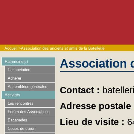
Accueil
>
Association des anciens et amis de la Batellerie
Association d
Patrimoine(s)
L’association
Adhérer
Assemblées générales
Contact :
batelle
Activités
Adresse postale
Les rencontres
Forum des Associations
Lieu de visite :
6
Escapades
Coups de cœur