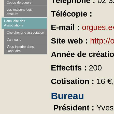
Téléphone :
02 3
Coups de gueule
Les maisons des
Télécopie :
obscurs
L’annuaire des
E-mail :
orgues.e
Associations
Chercher une association
Site web :
http://
L’annuaire
Vous inscrire dans
l’annuaire
Année de créati
Effectifs :
200
Cotisation :
16 €,
Bureau
Président :
Yve