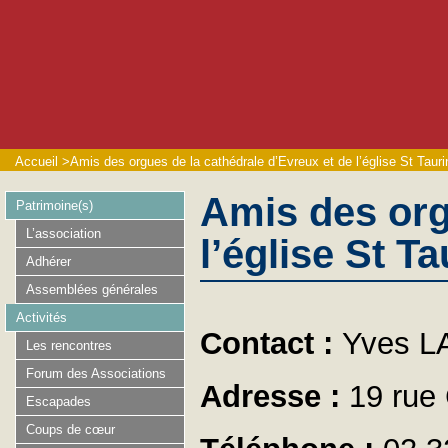
Accueil
>
Amis des orgues de la cathédrale d’Evreux et de l’église St Tauri
Amis des org
Patrimoine(s)
L’association
l’église St Ta
Adhérer
Assemblées générales
Activités
Contact :
Yves L
Les rencontres
Forum des Associations
Adresse :
19 rue
Escapades
Coups de cœur