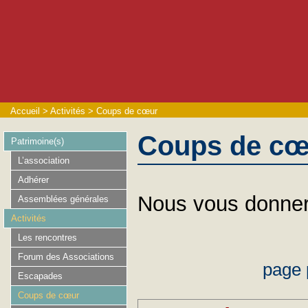
Accueil
>
Activités
>
Coups de cœur
Coups de cœ
Patrimoine(s)
L’association
Adhérer
Nous vous donner
Assemblées générales
Activités
Les rencontres
Forum des Associations
page 
Escapades
Coups de cœur