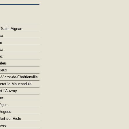
-Saint-Aignan
ux
n
ux
ec
eleu
ueux
-Victor-de-Chrétienville
etot le Mauconduit
t l’Auvray
pe
èges
Hogues
ort-sur-Risle
avre