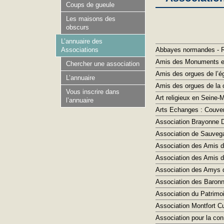
Coups de gueule
Les maisons des
obscurs
L’annuaire des
Abbayes normandes - R
Associations
Amis des Monuments et
Chercher une association
Amis des orgues de l’é
L’annuaire
Amis des orgues de la c
Vous inscrire dans
Art religieux en Seine-
l’annuaire
Arts Echanges : Couven
Association Brayonne
Association de Sauvegar
Association des Amis de
Association des Amis d
Association des Amys 
Association des Baronn
Association du Patrimoi
Association Montfort Cu
Association pour la c