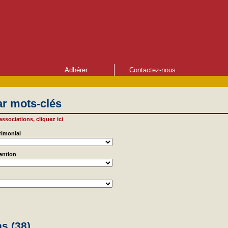
Adhérer
Contactez-nous
r mots-clés
 associations, cliquez ici
rimonial
vention
s (38)