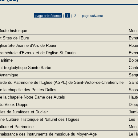
page précédente
|
1
|
2
|
page suivante
oute historique
Mont
 Sites de l’Eure
Evre
glise Ste Jeanne d’Arc de Rouen
Roue
athédrale d’Evreux et de l’église St Taurin
Evre
Maritime
Bolb
t troglodytique Sainte Barbe
Cant
 Dynamique
Serq
de du Patrimoine de l’Eglise (ASPE) de Saint-Victor-de-Chrétienville
Saint
 la chapelle des Petites Dalles
Sass
e la chapelle Notre Dame des Autels
Hauto
du Vieux Dieppe
Diep
ies de Jumièges et Duclair
Jumi
ne Culturel Historique et Naturel des Hogues
Les 
lture et Patrimoine
Montf
onnaissance des instruments de musique du Moyen-Age
Le H