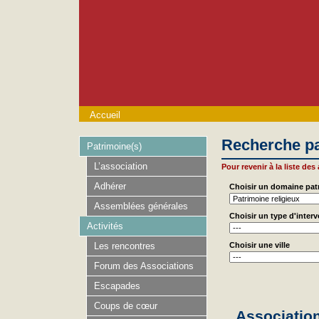
Accueil
Recherche pa
Patrimoine(s)
L’association
Pour revenir à la liste des
Adhérer
Choisir un domaine pat
Assemblées générales
Choisir un type d'inter
Activités
Les rencontres
Choisir une ville
Forum des Associations
Escapades
Coups de cœur
Association