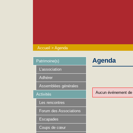
Accueil
>
Agenda
Agenda
Patrimoine(s)
L’association
Adhérer
Assemblées générales
Aucun événement de c
Activités
Les rencontres
Forum des Associations
Escapades
Coups de cœur