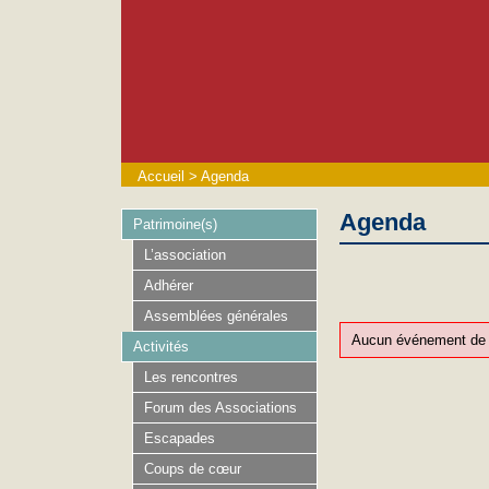
Accueil
>
Agenda
Agenda
Patrimoine(s)
L’association
Adhérer
Assemblées générales
Aucun événement de c
Activités
Les rencontres
Forum des Associations
Escapades
Coups de cœur